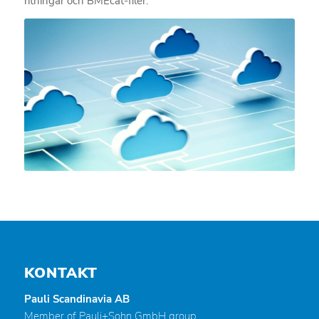
ritningar och BMEcat-filer.
KONTAKT
Pauli Scandinavia AB
Member of Pauli+Sohn GmbH group