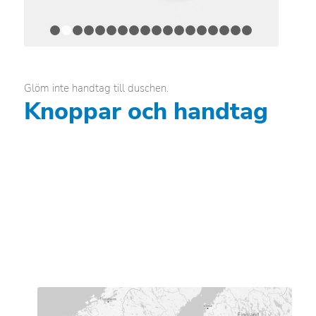
1
2
3
4
5
6
7
8
9
10
11
12
13
14
15
16
1
Glöm inte handtag till duschen.
Knoppar och handtag