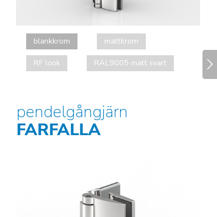
blankkrom
mattkrom
RF look
RAL9005 matt svart
pendelgångjärn
FARFALLA