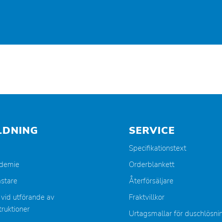
LDNING
SERVICE
Specifikationstext
ademie
Orderblankett
stare
Återförsäljare
 vid utförande av
Fraktvillkor
ruktioner
Urtagsmallar för duschlösni