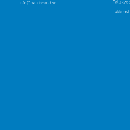
Fallskyd
info@pauliscand.se
Takkonst