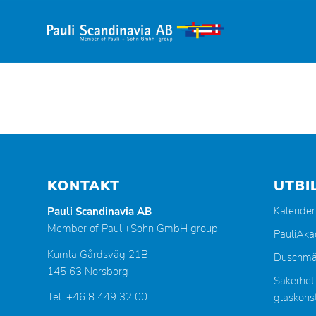
KONTAKT
UTBI
Kalender
Pauli Scandinavia AB
Member of Pauli+Sohn GmbH group
PauliAk
Kumla Gårdsväg 21B
Duschmä
145 63 Norsborg
Säkerhet
Tel. +46 8 449 32 00
glaskonst