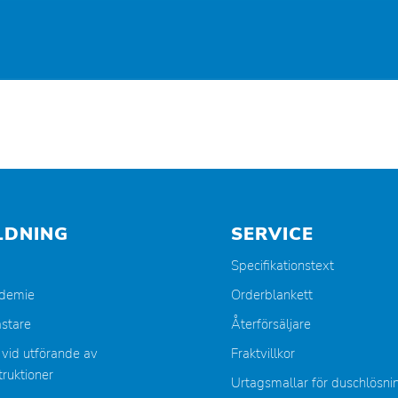
LDNING
SERVICE
Specifikationstext
ademie
Orderblankett
stare
Återförsäljare
 vid utförande av
Fraktvillkor
ruktioner
Urtagsmallar för duschlösni