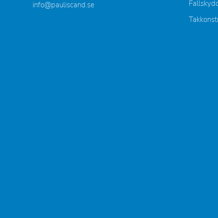
Fallskyd
info@pauliscand.se
Takkonst