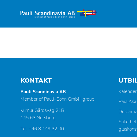
KONTAKT
UTBI
Kalender
Pauli Scandinavia AB
Member of Pauli+Sohn GmbH group
PauliAk
Kumla Gårdsväg 21B
Duschmä
145 63 Norsborg
Säkerhet
Tel. +46 8 449 32 00
glaskonst