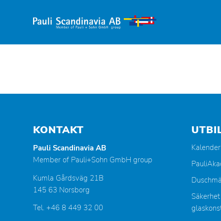
KONTAKT
UTBI
Kalender
Pauli Scandinavia AB
Member of Pauli+Sohn GmbH group
PauliAk
Kumla Gårdsväg 21B
Duschmä
145 63 Norsborg
Säkerhet
Tel. +46 8 449 32 00
glaskonst