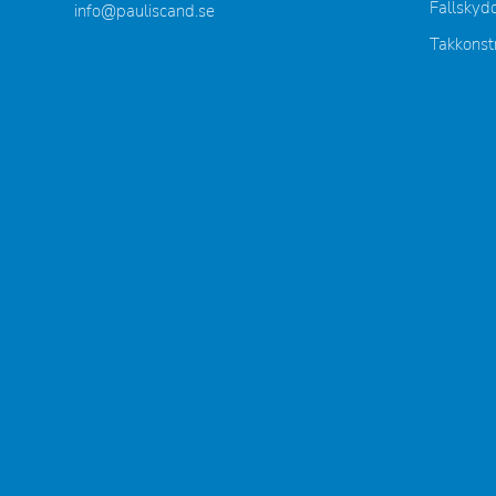
Fallskyd
info@pauliscand.se
Takkonst