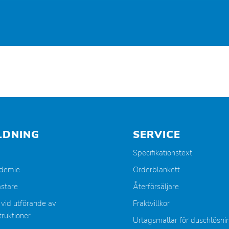
LDNING
SERVICE
Specifikationstext
ademie
Orderblankett
stare
Återförsäljare
 vid utförande av
Fraktvillkor
ruktioner
Urtagsmallar för duschlösni