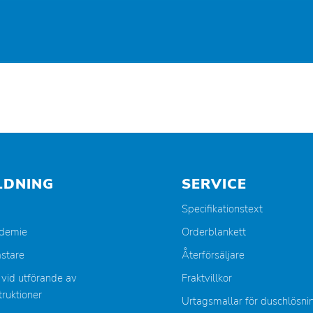
LDNING
SERVICE
Specifikationstext
ademie
Orderblankett
stare
Återförsäljare
 vid utförande av
Fraktvillkor
ruktioner
Urtagsmallar för duschlösni