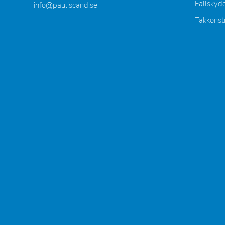
Fallskyd
info@pauliscand.se
Takkonst