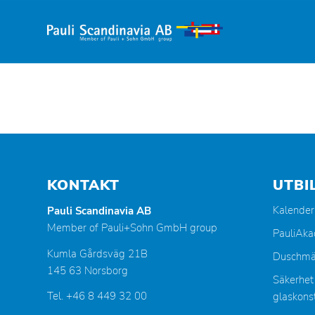
KONTAKT
UTBI
Kalender
Pauli Scandinavia AB
Member of Pauli+Sohn GmbH group
PauliAk
Kumla Gårdsväg 21B
Duschmä
145 63 Norsborg
Säkerhet
Tel. +46 8 449 32 00
glaskonst