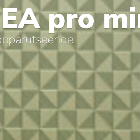
EA pro mi
kopparutseende