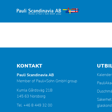
KONTAKT
UTBI
Kalender
Pauli Scandinavia AB
Member of Pauli+Sohn GmbH group
PauliAk
Kumla Gårdsväg 21B
Duschmä
145 63 Norsborg
Säkerhet
Tel. +46 8 449 32 00
glaskonst