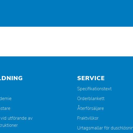
LDNING
SERVICE
Specifikationstext
ademie
Orderblankett
stare
Återförsäljare
 vid utförande av
Fraktvillkor
ruktioner
Urtagsmallar för duschlösni