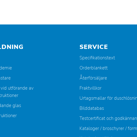
LDNING
SERVICE
Specifikationstext
ademie
Orderblankett
stare
Återförsäljare
 vid utförande av
Fraktvillkor
ruktioner
Urtagsmallar för duschlösni
dande glas
Bilddatabas
ruktioner
Testcertificat och godkänna
Kataloger / broschyrer / for