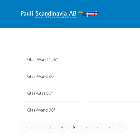
Glas-Wand 135°
Glas-Wand 90°
Glas-Glas 90°
Glas-Wand 90°
«
‹
3
4
5
6
7
›
»