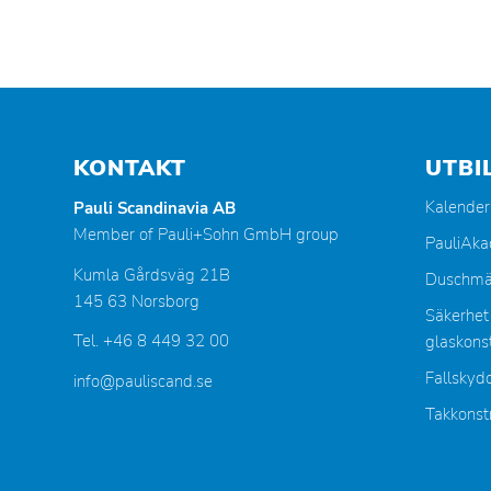
KONTAKT
UTBI
Kalender
Pauli Scandinavia AB
Member of Pauli+Sohn GmbH group
PauliAk
Kumla Gårdsväg 21B
Duschmä
145 63 Norsborg
Säkerhet
Tel. +46 8 449 32 00
glaskonst
Fallskyd
info@pauliscand.se
Takkonst