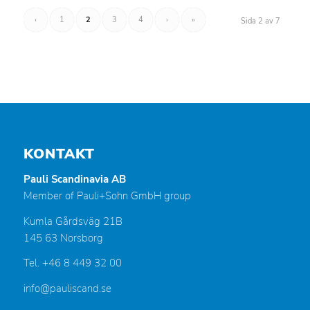
‹
1
2
3
4
›
»
Sida 2 av 7
KONTAKT
Pauli Scandinavia AB
Member of Pauli+Sohn GmbH group
Kumla Gårdsväg 21B
145 63 Norsborg
Tel. +46 8 449 32 00
info@pauliscand.se