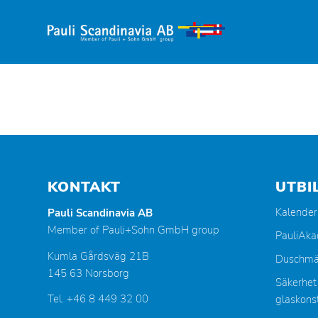
KONTAKT
UTBI
Kalender
Pauli Scandinavia AB
Member of Pauli+Sohn GmbH group
PauliAk
Kumla Gårdsväg 21B
Duschmä
145 63 Norsborg
Säkerhet
Tel. +46 8 449 32 00
glaskonst