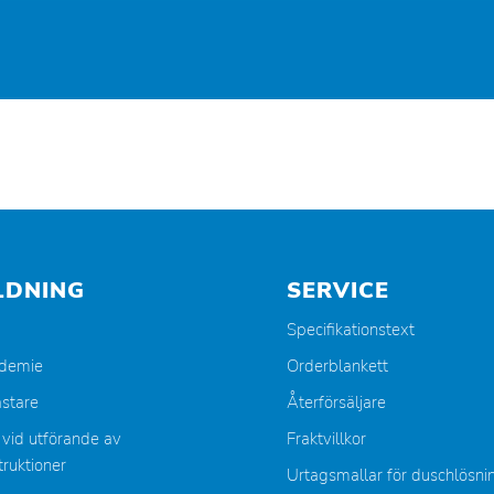
LDNING
SERVICE
Specifikationstext
ademie
Orderblankett
stare
Återförsäljare
 vid utförande av
Fraktvillkor
ruktioner
Urtagsmallar för duschlösni