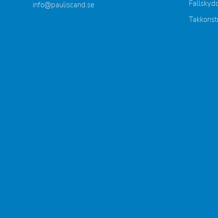
Fallskyd
info@pauliscand.se
Takkonst