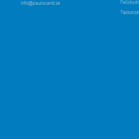
Fallskyd
info@pauliscand.se
Takkonst