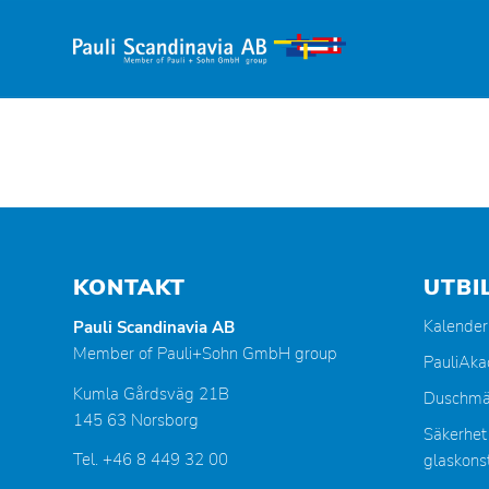
KONTAKT
UTBI
Kalender
Pauli Scandinavia AB
Member of Pauli+Sohn GmbH group
PauliAk
Kumla Gårdsväg 21B
Duschmä
145 63 Norsborg
Säkerhet
Tel. +46 8 449 32 00
glaskonst