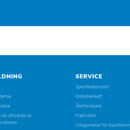
LDNING
SERVICE
Specifikationstext
ademie
Orderblankett
stare
Återförsäljare
 vid utförande av
Fraktvillkor
ruktioner
Urtagsmallar för duschlösni