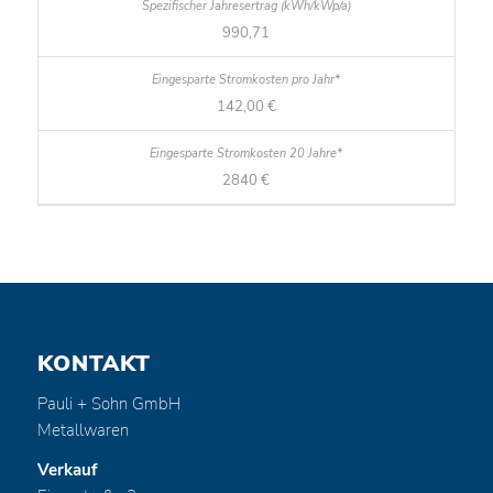
990,71
142,00 €
2840 €
KONTAKT
Pauli + Sohn GmbH
Metallwaren
Verkauf