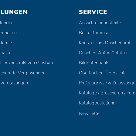
ULUNGEN
SERVICE
lender
Ausschreibungstexte
euheiten
Bestellformular
ademie
Kontakt zum Duschenprofi
master
Duschen-Aufmaßblätter
t im konstruktiven Glasbau
Bilddatenbank
ichernde Verglasungen
Oberflächen-Übersicht
fverglasungen
Prüfzeugnisse & Zulassunge
Kataloge / Broschüren / For
Katalogbestellung
Newsletter