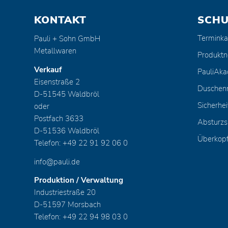
KONTAKT
SCH
Terminka
Pauli + Sohn GmbH
Metallwaren
Produktn
Verkauf
PauliAk
Eisenstraße 2
Duschen
D-51545 Waldbröl
Sicherhei
oder
Postfach 3633
Absturzs
D-51536 Waldbröl
Überkop
Telefon: +49 22 91 92 06 0
info@pauli.de
Produktion / Verwaltung
Industriestraße 20
D-51597 Morsbach
Telefon: +49 22 94 98 03 0