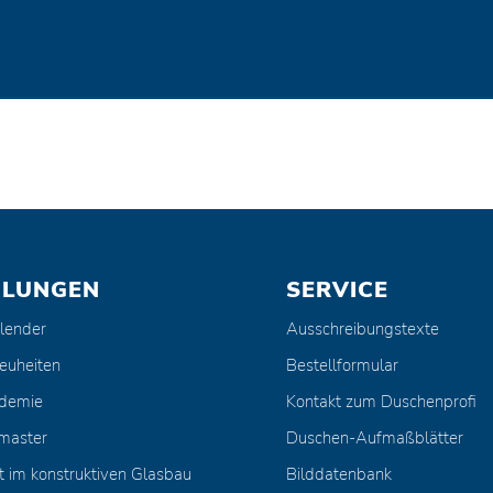
ULUNGEN
SERVICE
lender
Ausschreibungstexte
euheiten
Bestellformular
ademie
Kontakt zum Duschenprofi
master
Duschen-Aufmaßblätter
t im konstruktiven Glasbau
Bilddatenbank