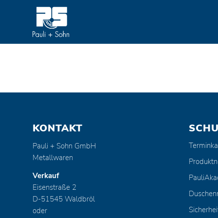
KONTAKT
SCH
Terminka
Pauli + Sohn GmbH
Metallwaren
Produktn
Verkauf
PauliAk
Eisenstraße 2
Duschen
D-51545 Waldbröl
Sicherhei
oder