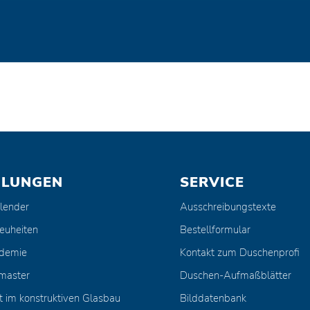
ULUNGEN
SERVICE
lender
Ausschreibungstexte
euheiten
Bestellformular
ademie
Kontakt zum Duschenprofi
master
Duschen-Aufmaßblätter
t im konstruktiven Glasbau
Bilddatenbank