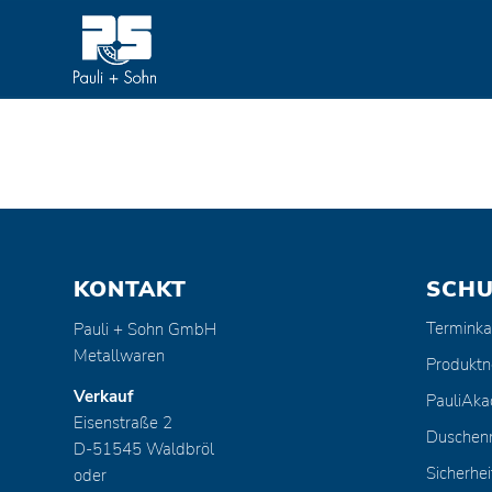
KONTAKT
SCH
Terminka
Pauli + Sohn GmbH
Metallwaren
Produktn
Verkauf
PauliAk
Eisenstraße 2
Duschen
D-51545 Waldbröl
Sicherhei
oder