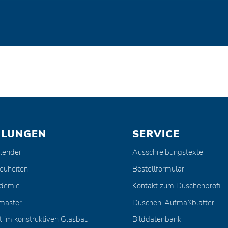
ULUNGEN
SERVICE
lender
Ausschreibungstexte
euheiten
Bestellformular
ademie
Kontakt zum Duschenprofi
master
Duschen-Aufmaßblätter
t im konstruktiven Glasbau
Bilddatenbank