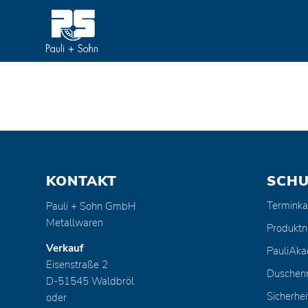
KONTAKT
SCH
Terminka
Pauli + Sohn GmbH
Metallwaren
Produktn
Verkauf
PauliAk
Eisenstraße 2
Duschen
D-51545 Waldbröl
Sicherhei
oder