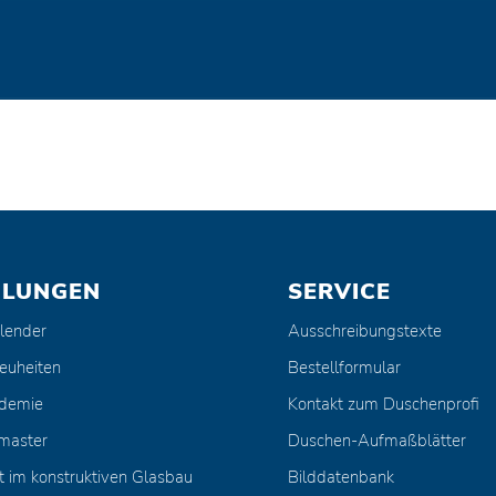
ULUNGEN
SERVICE
lender
Ausschreibungstexte
euheiten
Bestellformular
ademie
Kontakt zum Duschenprofi
master
Duschen-Aufmaßblätter
t im konstruktiven Glasbau
Bilddatenbank