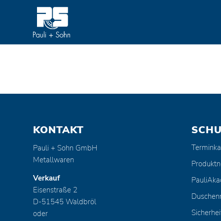
KONTAKT
SCH
Terminka
Pauli + Sohn GmbH
Metallwaren
Produktn
Verkauf
PauliAk
Eisenstraße 2
Duschen
D-51545 Waldbröl
Sicherhei
oder