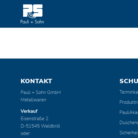
KONTAKT
SCH
Terminka
Pauli + Sohn GmbH
Metallwaren
Produktn
Verkauf
PauliAk
Eisenstraße 2
Duschen
D-51545 Waldbröl
Sicherhei
oder