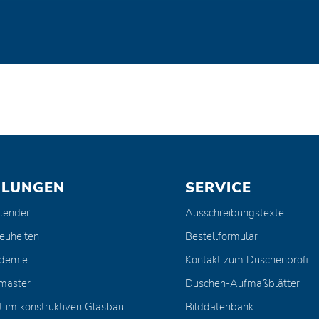
ULUNGEN
SERVICE
lender
Ausschreibungstexte
euheiten
Bestellformular
ademie
Kontakt zum Duschenprofi
master
Duschen-Aufmaßblätter
t im konstruktiven Glasbau
Bilddatenbank