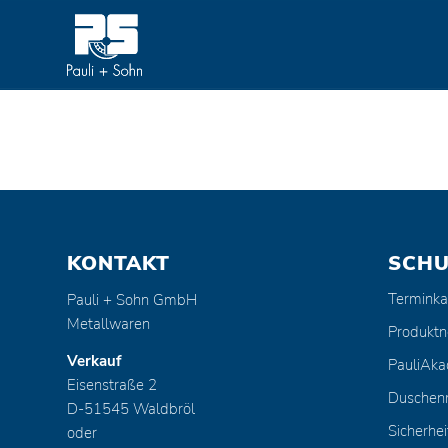
KONTAKT
SCH
Terminka
Pauli + Sohn GmbH
Metallwaren
Produktn
Verkauf
PauliAk
Eisenstraße 2
Duschen
D-51545 Waldbröl
Sicherhei
oder