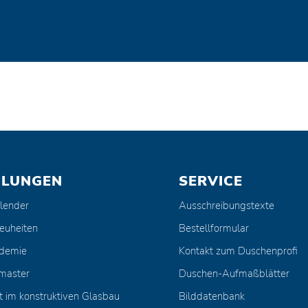
ULUNGEN
SERVICE
lender
Ausschreibungstexte
euheiten
Bestellformular
ademie
Kontakt zum Duschenprofi
master
Duschen-Aufmaßblätter
t im konstruktiven Glasbau
Bilddatenbank