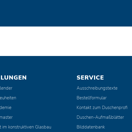
ULUNGEN
SERVICE
lender
Ausschreibungstexte
euheiten
Bestellformular
ademie
Kontakt zum Duschenprofi
master
Duschen-Aufmaßblätter
t im konstruktiven Glasbau
Bilddatenbank