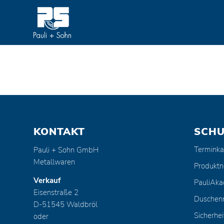
KONTAKT
SCH
Terminka
Pauli + Sohn GmbH
Metallwaren
Produktn
Verkauf
PauliAk
Eisenstraße 2
Duschen
D-51545 Waldbröl
Sicherhei
oder