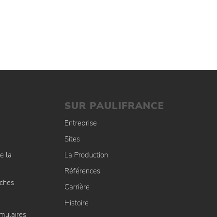
SUR PAULIFRANCE
Entreprise
Sites
e la
La Production
Références
uches
Carrière
Histoire
rmulaires