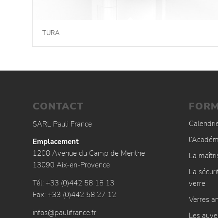
TURA
CONTACT
FORM
Calendri
SARL Pauli France
l’Académ
Emplacement
1208 Avenue du Camp de Menthe
La maîtr
13090 Aix-en-Provence
La sécuri
Tél: +33 (0)442 58 18 13
verre
Fax: +33 (0)442 58 27 12
Verres an
infos@paulifrance.fr
Les auve