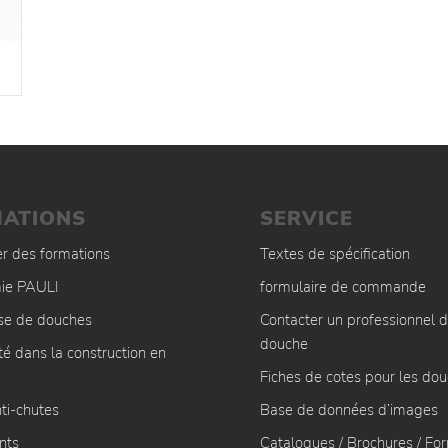
ATIONS
SERVICE
er des formations
Textes de spécification
ie PAULI
formulaire de commande
ise de douches
Contacter un professionnel d
douche
té dans la construction en
Fiches de cotes pour les do
ti-chutes
Base de données d’images
nts
Catalogues / Brochures / Fo