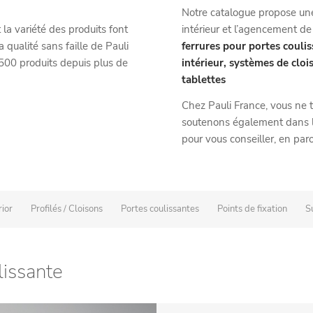
Notre catalogue propose u
intérieur et l’agencement d
la variété des produits font
ferrures pour portes couli
 qualité sans faille de Pauli
intérieur, systèmes de cloi
 500 produits depuis plus de
tablettes
Chez Pauli France, vous ne 
soutenons également dans la 
pour vous conseiller, en paro
ior
Profilés / Cloisons
Portes coulissantes
Points de fixation
S
issante