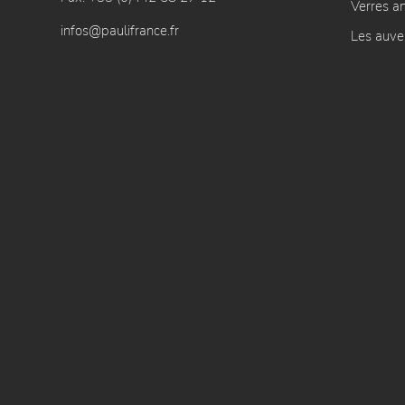
Verres an
infos@paulifrance.fr
Les auve