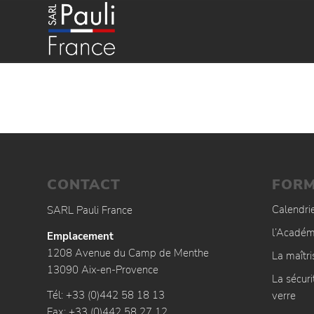
CONTACT
FORM
Calendri
SARL Pauli France
l’Académ
Emplacement
1208 Avenue du Camp de Menthe
La maîtr
13090 Aix-en-Provence
La sécuri
Tél: +33 (0)442 58 18 13
verre
Fax: +33 (0)442 58 27 12