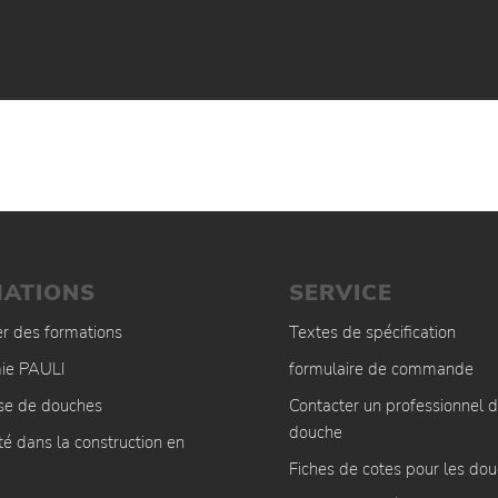
ATIONS
SERVICE
er des formations
Textes de spécification
ie PAULI
formulaire de commande
ise de douches
Contacter un professionnel d
douche
té dans la construction en
Fiches de cotes pour les do