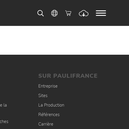
SUR PAULIFRANCE
Entreprise
Sites
e la
La Production
Références
uches
Carrière