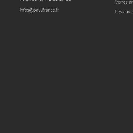
Verres an
infos@paulifrance.fr
Les auve