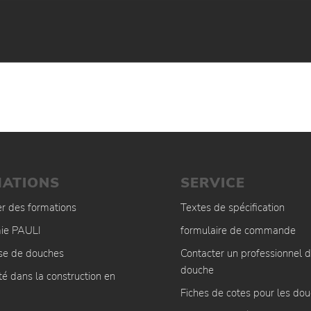
ATIONS
SERVICE
er des formations
Textes de spécification
ie PAULI
formulaire de commande
ise de douches
Contacter un professionnel d
douche
té dans la construction en
Fiches de cotes pour les do