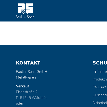
KONTAKT
SCH
Terminka
Pauli + Sohn GmbH
Metallwaren
Produktn
Verkauf
PauliAk
Eisenstraße 2
Duschen
D-51545 Waldbröl
Sicherhei
oder