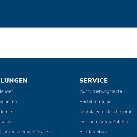
ULUNGEN
SERVICE
lender
Ausschreibungstexte
euheiten
Bestellformular
ademie
Kontakt zum Duschenprofi
master
Duschen-Aufmaßblätter
t im konstruktiven Glasbau
Bilddatenbank