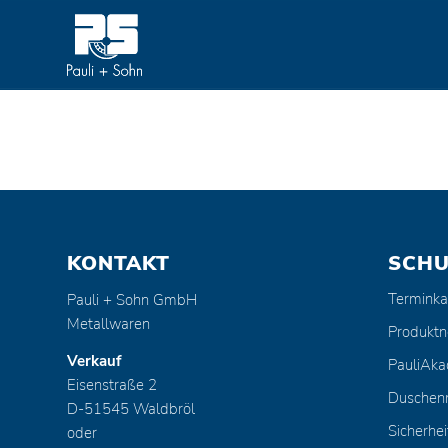
KONTAKT
SCH
Terminka
Pauli + Sohn GmbH
Metallwaren
Produktn
Verkauf
PauliAk
Eisenstraße 2
Duschen
D-51545 Waldbröl
Sicherhei
oder