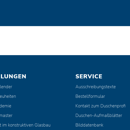
ULUNGEN
SERVICE
lender
Ausschreibungstexte
euheiten
Bestellformular
ademie
Kontakt zum Duschenprofi
master
Duschen-Aufmaßblätter
t im konstruktiven Glasbau
Bilddatenbank