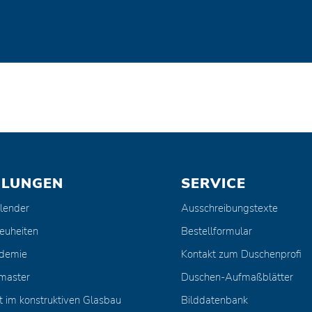
ULUNGEN
SERVICE
lender
Ausschreibungstexte
euheiten
Bestellformular
ademie
Kontakt zum Duschenprofi
master
Duschen-Aufmaßblätter
t im konstruktiven Glasbau
Bilddatenbank