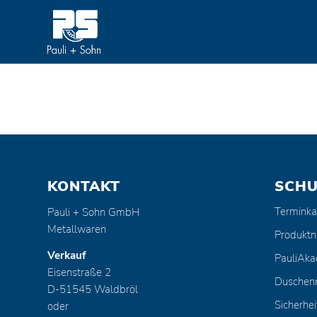
KONTAKT
SCH
Terminka
Pauli + Sohn GmbH
Metallwaren
Produktn
Verkauf
PauliAk
Eisenstraße 2
Duschen
D-51545 Waldbröl
Sicherhei
oder