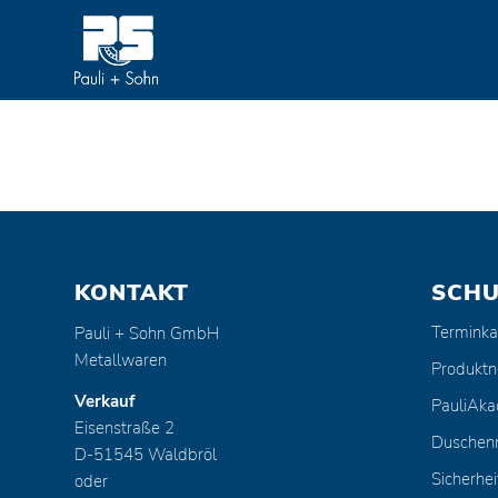
KONTAKT
SCH
Terminka
Pauli + Sohn GmbH
Metallwaren
Produktn
Verkauf
PauliAk
Eisenstraße 2
Duschen
D-51545 Waldbröl
Sicherhei
oder