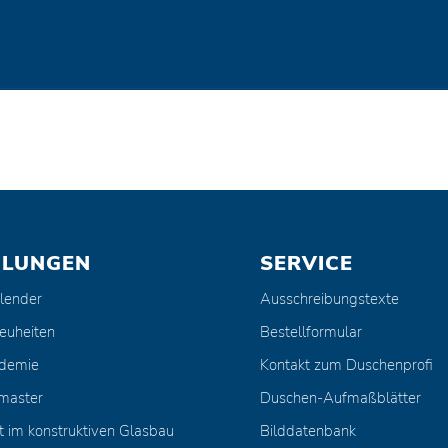
ULUNGEN
SERVICE
lender
Ausschreibungstexte
euheiten
Bestellformular
ademie
Kontakt zum Duschenprofi
master
Duschen-Aufmaßblätter
t im konstruktiven Glasbau
Bilddatenbank