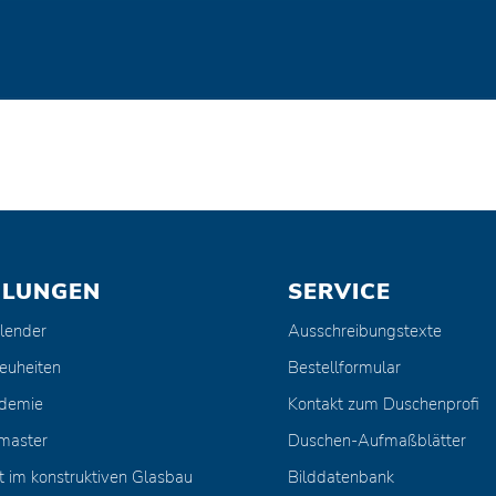
ULUNGEN
SERVICE
lender
Ausschreibungstexte
euheiten
Bestellformular
ademie
Kontakt zum Duschenprofi
master
Duschen-Aufmaßblätter
t im konstruktiven Glasbau
Bilddatenbank