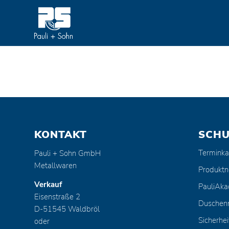
KONTAKT
SCH
Terminka
Pauli + Sohn GmbH
Metallwaren
Produktn
Verkauf
PauliAk
Eisenstraße 2
Duschen
D-51545 Waldbröl
Sicherhei
oder