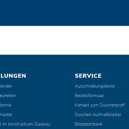
ULUNGEN
SERVICE
lender
Ausschreibungstexte
euheiten
Bestellformular
ademie
Kontakt zum Duschenprofi
master
Duschen-Aufmaßblätter
t im konstruktiven Glasbau
Bilddatenbank