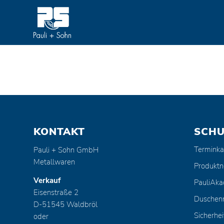
KONTAKT
SCH
Terminka
Pauli + Sohn GmbH
Metallwaren
Produktn
Verkauf
PauliAk
Eisenstraße 2
Duschen
D-51545 Waldbröl
Sicherhei
oder